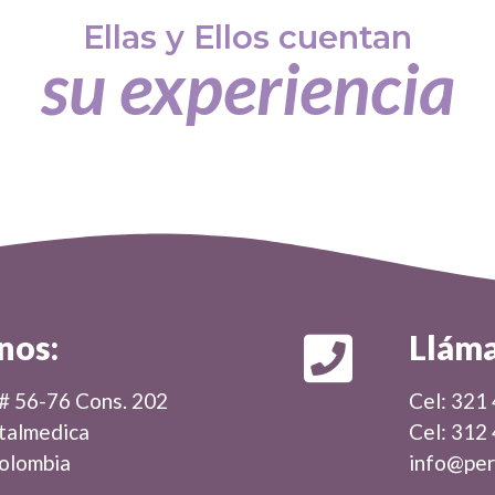
Ellas y Ellos cuentan
su experiencia
nos:
Llám
 # 56-76 Cons. 202
Cel: 321
italmedica
Cel: 312
olombia
info@per