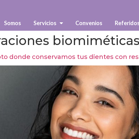
Somos
Servicios
Convenios
Referido
raciones biomimética
o donde conservamos tus dientes con resin