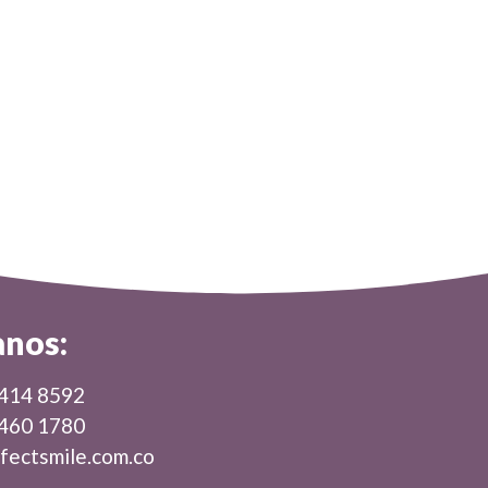
anos:
 414 8592
 460 1780
fectsmile.com.co