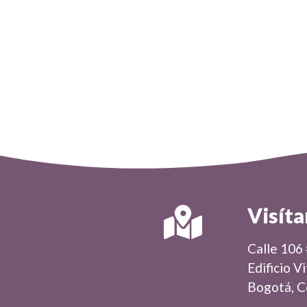
Visíta
Calle 106
Edificio V
Bogotá, C