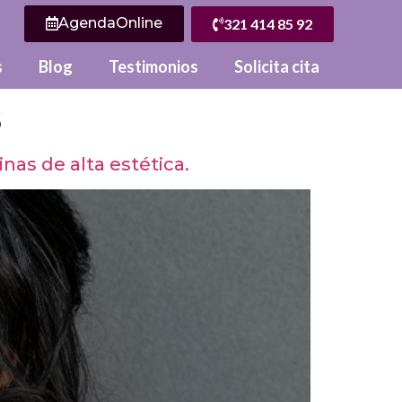
AgendaOnline
321 414 85 92
s
Blog
Testimonios
Solicita cita
s
as de alta estética.