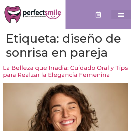
Etiqueta:
diseño de
sonrisa en pareja
La Belleza que Irradia: Cuidado Oral y Tips
para Realzar la Elegancia Femenina